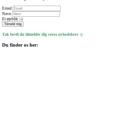
Email
Navn
Et øjeblik :-)
Tilmeld mig
Tak fordi du tilmeldte dig vores nyhedsbrev :)
Du finder os her:
Kulturhuset
Skolegade 1
4220 Korsør