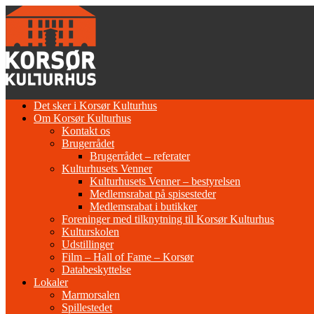
Gå
til
indhold
Det sker i Korsør Kulturhus
Om Korsør Kulturhus
Kontakt os
Brugerrådet
Brugerrådet – referater
Kulturhusets Venner
Kulturhusets Venner – bestyrelsen
Medlemsrabat på spisesteder
Medlemsrabat i butikker
Foreninger med tilknytning til Korsør Kulturhus
Kulturskolen
Udstillinger
Film – Hall of Fame – Korsør
Databeskyttelse
Lokaler
Marmorsalen
Spillestedet