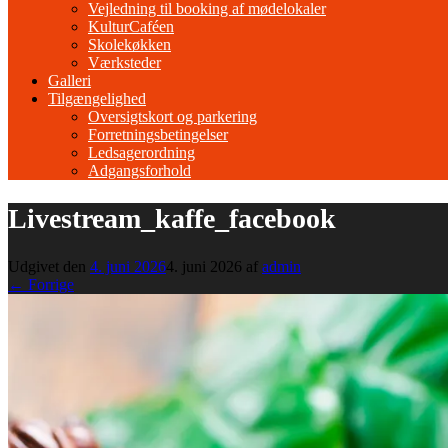
Vejledning til booking af mødelokaler
KulturCaféen
Skolekøkken
Værksteder
Galleri
Tilgængelighed
Oversigtskort og parkering
Forretningsbetingelser
Ledsagerordning
Adgangsforhold
Livestream_kaffe_facebook
Udgivet den
4. juni 2026
4. juni 2026
af
admin
← Forrige