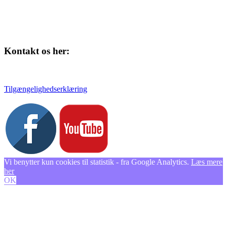
Kontakt os her:
Tlf. 58 37 04 00
kulturhuset@slagelse.dk
Tilgængelighedserklæring
Vi benytter kun cookies til statistik - fra Google Analytics.
Læs mere
her
OK