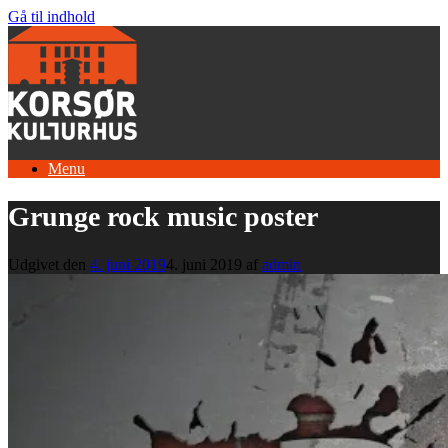
Gå til indhold
Menu
Grunge rock music poster
Udgivet den
4. juni 2019
4. juni 2019
af
admin