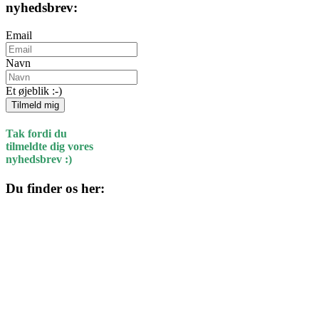
nyhedsbrev:
Email
Navn
Et øjeblik :-)
Tilmeld mig
Tak fordi du
tilmeldte dig vores
nyhedsbrev :)
Du finder os her:
Kulturhuset
Skolegade 1
4220 Korsør