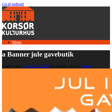
Gå til indhold
Menu
a Banner jule gavebutik
Udgivet den
28. oktober 2024
28. oktober 2024
af
admin