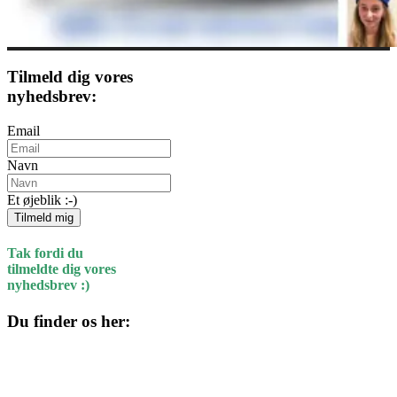
Tilmeld dig vores
nyhedsbrev:
Email
Navn
Et øjeblik :-)
Tilmeld mig
Tak fordi du
tilmeldte dig vores
nyhedsbrev :)
Du finder os her:
Kulturhuset
Skolegade 1
4220 Korsør