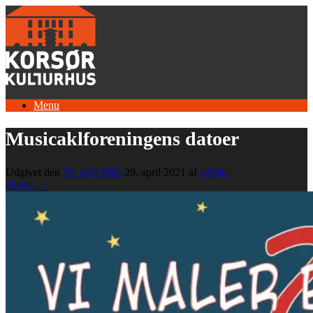
Gå
til
indhold
Menu
Musicaklforeningens datoer
Udgivet den
29. april 2021
29. april 2021
af
admin
Næste →