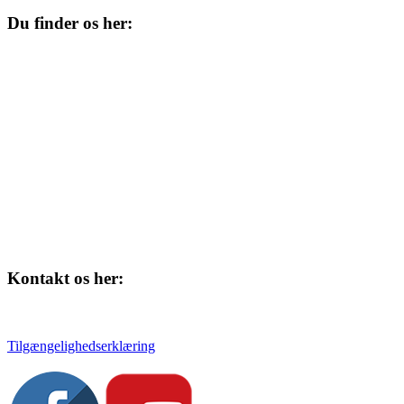
Du finder os her:
Kulturhuset
Skolegade 1
4220 Korsør
Kontakt os her:
Tlf. 58 37 04 00
kulturhuset@slagelse.dk
Tilgængelighedserklæring