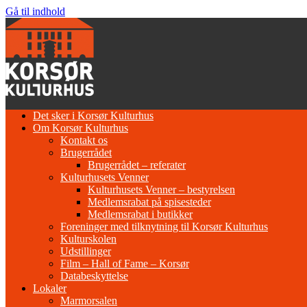
Gå til indhold
Det sker i Korsør Kulturhus
Om Korsør Kulturhus
Kontakt os
Brugerrådet
Brugerrådet – referater
Kulturhusets Venner
Kulturhusets Venner – bestyrelsen
Medlemsrabat på spisesteder
Medlemsrabat i butikker
Foreninger med tilknytning til Korsør Kulturhus
Kulturskolen
Udstillinger
Film – Hall of Fame – Korsør
Databeskyttelse
Lokaler
Marmorsalen