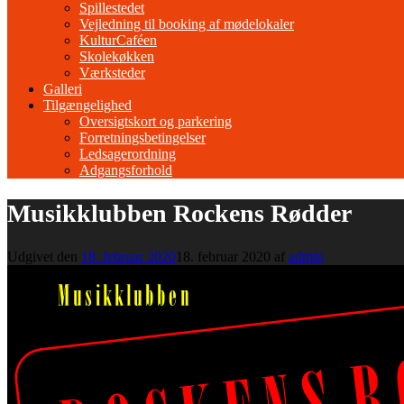
Spillestedet
Vejledning til booking af mødelokaler
KulturCaféen
Skolekøkken
Værksteder
Galleri
Tilgængelighed
Oversigtskort og parkering
Forretningsbetingelser
Ledsagerordning
Adgangsforhold
Musikklubben Rockens Rødder
Udgivet den
18. februar 2020
18. februar 2020
af
admin