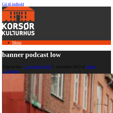
Gå til indhold
Menu
banner podcast low
Udgivet den
7. november 2023
7. november 2023
af
admin
← Forrige