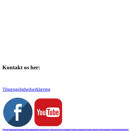
Skolegade 1
4220 Korsør
Kontakt os her:
Tlf. 58 37 04 00
kulturhuset@slagelse.dk
Tilgængelighedserklæring