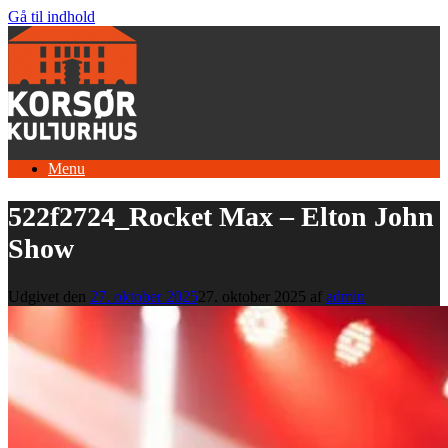
Gå til indhold
Menu
522f2724_Rocket Max – Elton John
Show
Udgivet den
27. oktober 2025
27. oktober 2025
af
admin