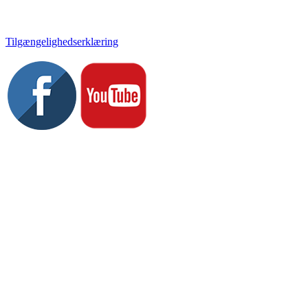
Tlf. 58 37 04 00
kulturhuset@slagelse.dk
Tilgængelighedserklæring