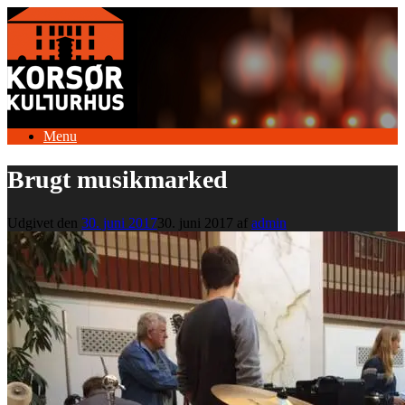
Gå
til
indhold
Menu
Brugt musikmarked
Udgivet den
30. juni 2017
30. juni 2017
af
admin