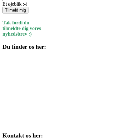
Et øjeblik :-)
Tilmeld mig
Tak fordi du
tilmeldte dig vores
nyhedsbrev :)
Du finder os her:
Kulturhuset
Skolegade 1
4220 Korsør
Kontakt os her: