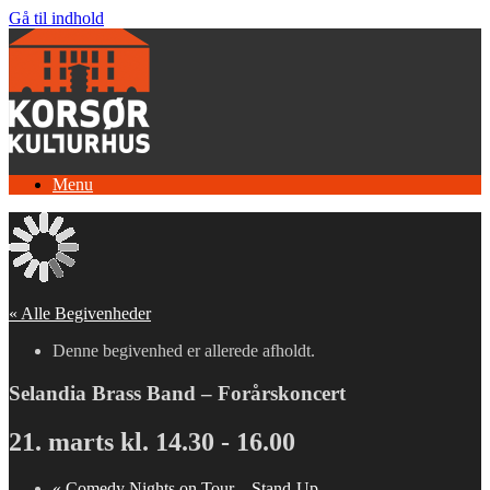
Gå til indhold
Menu
« Alle Begivenheder
Denne begivenhed er allerede afholdt.
Selandia Brass Band – Forårskoncert
21. marts kl. 14.30
-
16.00
«
Comedy Nights on Tour – Stand-Up