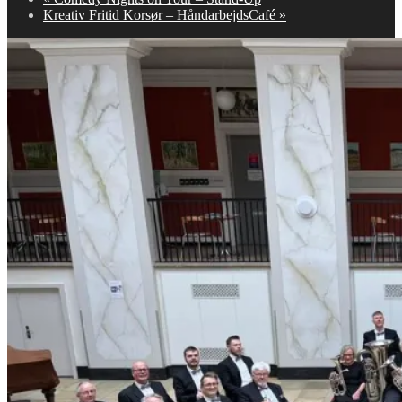
Kreativ Fritid Korsør – HåndarbejdsCafé
»