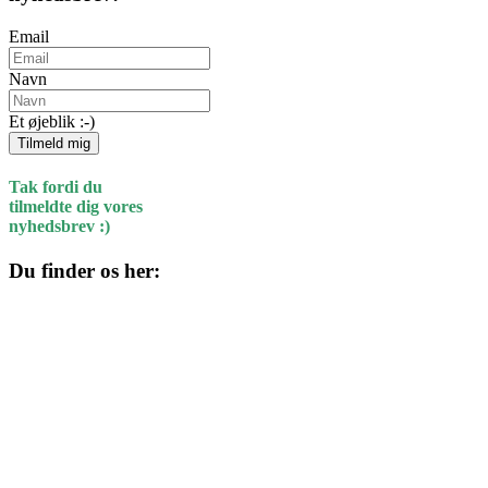
Email
Navn
Et øjeblik :-)
Tilmeld mig
Tak fordi du
tilmeldte dig vores
nyhedsbrev :)
Du finder os her:
Kulturhuset
Skolegade 1
4220 Korsør