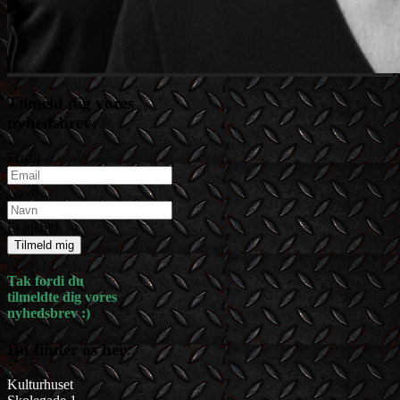
Tilmeld dig vores
nyhedsbrev:
Email
Navn
Et øjeblik :-)
Tilmeld mig
Tak fordi du
tilmeldte dig vores
nyhedsbrev :)
Du finder os her:
Kulturhuset