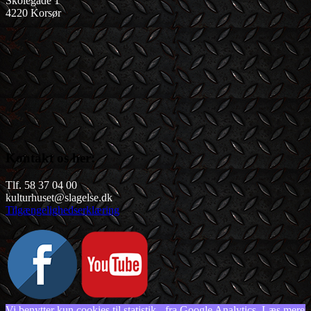
Skolegade 1
4220 Korsør
Kontakt os her:
Tlf. 58 37 04 00
kulturhuset@slagelse.dk
Tilgængelighedserklæring
Vi benytter kun cookies til statistik - fra Google Analytics.
Læs mere