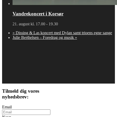
Vandrekoncert i Korsør
21. august kl. 17.00
-
19.30
«
Dissing & Las koncert med Dylan samt trioens egne sange
Julie Berthelsen – Foredrag og musik
»
Tilmeld dig vores
nyhedsbrev:
Email