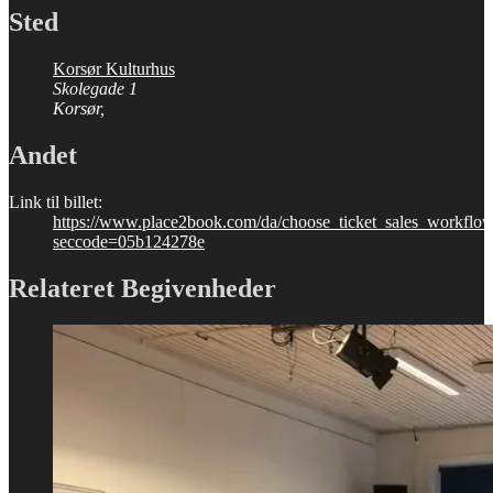
Sted
Korsør Kulturhus
Skolegade 1
Korsør
,
Andet
Link til billet:
https://www.place2book.com/da/choose_ticket_sales_workflo
seccode=05b124278e
Relateret Begivenheder