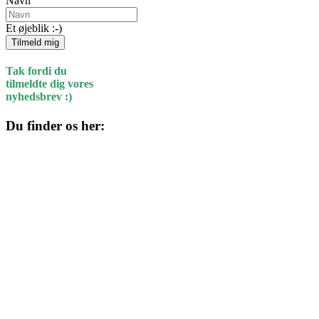
Navn
Et øjeblik :-)
Tilmeld mig
Tak fordi du
tilmeldte dig vores
nyhedsbrev :)
Du finder os her:
Kulturhuset
Skolegade 1
4220 Korsør