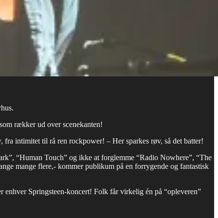
rhus.
, som rækker ud over scenekanten!
 intimitet til rå ren rockpower! – Her sparkes røv, så det batter!
dark”, “Human To
uch” og ikke at forglemme “Radio Nowhere”, “The
ange mange flere,- kommer publikum på en forrygende og fantastisk
r enhver Springsteen-koncert! Folk får virkelig én på “opleveren”