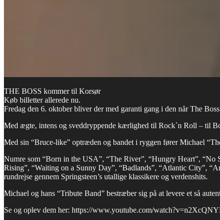
THE BOSS kommer til Korsør
Køb billetter allerede nu.
Fredag den 6. oktober bliver der med garanti gang i den når The Boss
Med ægte, intens og sveddryppende kærlighed til Rock`n Roll – til B
Med sin “Bruce-like” optræden og bandet i ryggen fører Michael “The 
Numre som “Born in the USA”, “The River”, “Hungry Heart”, “No S
Rising”, “Waiting on a Sunny Day”, “Badlands”, “Atlantic City”, “A
rundrejse gennem Springsteen’s utallige klassikere og verdenshits.
Michael og hans “Tribute Band” bestræber sig på at levere et så aute
Se og oplev dem her: https://www.youtube.com/watch?v=n2XcQN