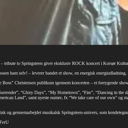
 – tribute to Springsteen giver eksklusiv ROCK koncert i Korsør Kultu
ossen ham selv! – leverer bandet et show, en energisk energiudladning
Boss” Christensen publikum igennem koncerten – et forrygende show, fra
urrender”, “Glory Days”, “My Hometown”, “Fire”, “Dancing in the 
merican Land”, samt nyeste numre, fx “We take care of our own” og m
ntisk og gennemarbejdet musikalsk Springsteen-univers, som kendetegne
YFerU