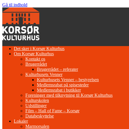
Gå til indhold
Det sker i Korsør Kulturhus
Om Korsør Kulturhus
Kontakt os
Brugerrådet
Brugerrådet – referater
Kulturhusets Venner
Kulturhusets Venner – bestyrelsen
Medlemsrabat på spisesteder
Medlemsrabat i butikker
Foreninger med tilknytning til Korsør Kulturhus
Kulturskolen
Udstillinger
Film – Hall of Fame – Korsør
Databeskyttelse
Lokaler
Marmorsalen