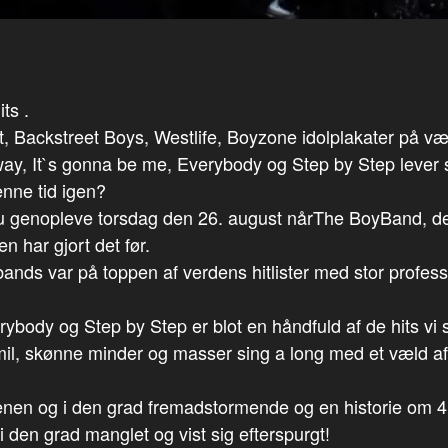
ts .
, Backstreet Boys, Westlife, Boyzone idolplakater på væg
t way, It`s gonna be me, Everybody og Step by Step lever 
enne tid igen?
 du genopleve torsdag den 26. august nårThe BoyBand, 
 har gjort det før.
ybands var på toppen af verdens hitlister med stor profe
erybody og Step by Step er blot en håndfuld af de hits v
 smil, skønne minder og masser sing a long med et væld af
n og i den grad fremadstormende og en historie om 4 v
den grad manglet og vist sig efterspurgt!