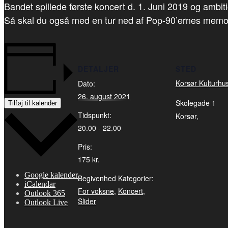
Bandet spillede første koncert d. 1. Juni 2019 og ambiti
Så skal du også med en tur ned af Pop-90’ernes memory l
DETALJER
STED
Korsør Kulturhu
Dato:
26. august 2021
Skolegade 1
Tilføj til kalender
Tidspunkt:
Korsør
,
20.00 - 22.00
Pris:
175 kr.
Google kalender
Begivenhed Kategorier:
iCalendar
For voksne
,
Koncert
,
Outlook 365
Slider
Outlook Live