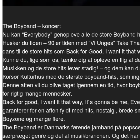
The Boyband – koncert
Nu kan “Everybody” genopleve alle de store Boyband hi
Husker du tiden – 90’er tiden med ”Vi Unges” Take That
dans til de store hits som Back for Good, I want it tha
Kunne du, lige som os, tænke dig at opleve en flig af d
Musikken og de store hits lever stadig! – og dem kan
Korsør Kulturhus med de største boyband-hits, som ingen
Denne aften vil du blive taget igennem en tid, hvor bo
for rigtig mange mennesker.
Back for good, I want it that way, It`s gonna be me, Ev
garanterer for en aften fyldt med hits, nostalgi, brede
Boyzone og mange flere.
The Boyband er Danmarks førende jamband på popscene
særpræget genre og del af musikbranchen. Og det har i 