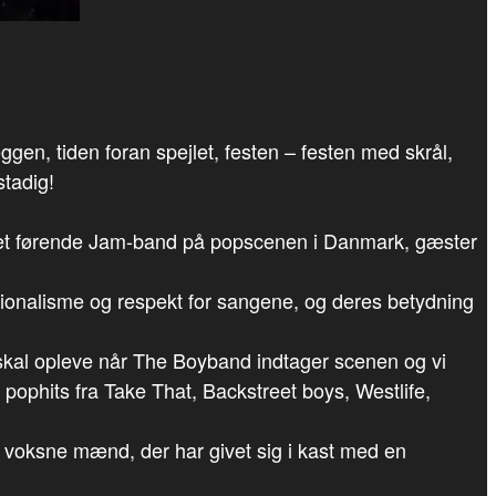
gen, tiden foran spejlet, festen – festen med skrål,
stadig!
det førende Jam-band på popscenen i Danmark, gæster
ssionalisme og respekt for sangene, og deres betydning
i skal opleve når The Boyband indtager scenen og vi
 pophits fra Take That, Backstreet boys, Westlife,
oksne mænd, der har givet sig i kast med en