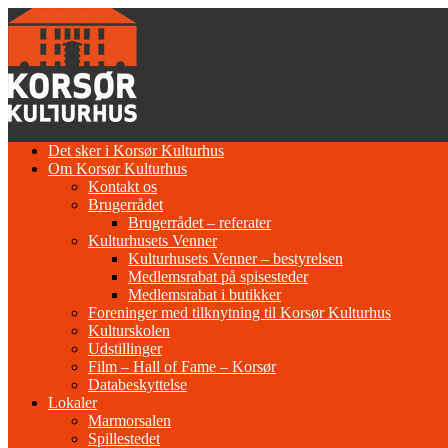
Gå
til
indhold
Det sker i Korsør Kulturhus
Om Korsør Kulturhus
Kontakt os
Brugerrådet
Brugerrådet – referater
Kulturhusets Venner
Kulturhusets Venner – bestyrelsen
Medlemsrabat på spisesteder
Medlemsrabat i butikker
Foreninger med tilknytning til Korsør Kulturhus
Kulturskolen
Udstillinger
Film – Hall of Fame – Korsør
Databeskyttelse
Lokaler
Marmorsalen
Spillestedet