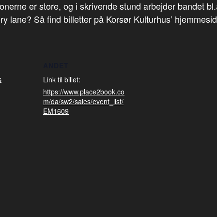
onerne er store, og i skrivende stund arbejder bandet bl.
ane? Så find billetter på Korsør Kulturhus’ hjemmeside. 
ANDET
s
Link til billet:
https://www.place2book.co
m/da/sw2/sales/event_list/
EM1609