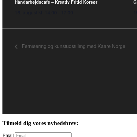
Håndarbejdscafe – Kreativ Fritid Korsør
G
16. august kl. 14.00
-
17.00
1
Fernisering og kunstudstilling med Kaare Norge
Tilmeld dig vores nyhedsbrev:
Email