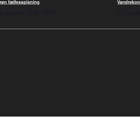
røn fællesspisning
Vandrekonc
9. august kl. 18.00
-
20.00
21. august