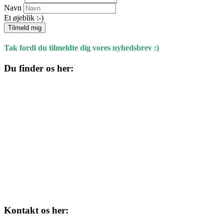
Navn
Et øjeblik :-)
Tilmeld mig
Tak fordi du tilmeldte dig vores nyhedsbrev :)
Du finder os her:
Kulturhuset
Skolegade 1
4220 Korsør
Kontakt os her: