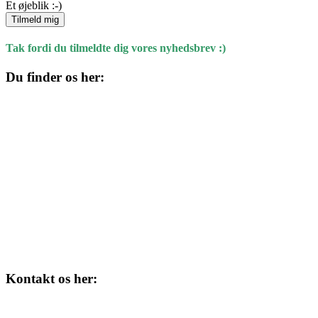
Et øjeblik :-)
Tilmeld mig
Tak fordi du tilmeldte dig vores nyhedsbrev :)
Du finder os her:
Kulturhuset
Skolegade 1
4220 Korsør
Kontakt os her:
Tlf. 58 37 04 00