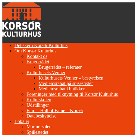
Gå
til
indhold
Det sker i Korsør Kulturhus
Om Korsør Kulturhus
Kontakt os
Brugerrådet
Brugerrådet – referater
Kulturhusets Venner
Kulturhusets Venner – bestyrelsen
Medlemsrabat på spisesteder
Medlemsrabat i butikker
Foreninger med tilknytning til Korsør Kulturhus
Kulturskolen
Udstillinger
Film – Hall of Fame – Korsør
Databeskyttelse
Lokaler
Marmorsalen
Spillestedet