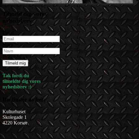
Tilmeld dig vores
nyhedsbrev:
Email
Navn
Et øjeblik :-)
Tilmeld mig
Tak fordi du
tilmeldte dig vores
nyhedsbrev :)
Du finder os her:
Kulturhuset
Skolegade 1
4220 Korsør