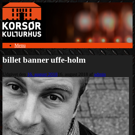
Gå
til
indhold
Menu
billet banner uffe-holm
Udgivet den
16. august 2018
16. august 2018
af
admin