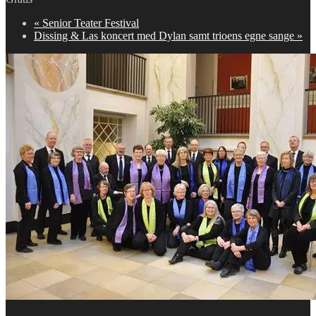
«
Senior Teater Festival
Dissing & Las koncert med Dylan samt trioens egne sange
»