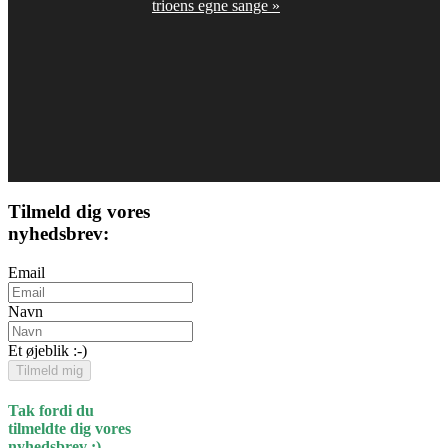
trioens egne sange
»
Tilmeld dig vores
nyhedsbrev:
Email
Navn
Et øjeblik :-)
Tilmeld mig
Tak fordi du
tilmeldte dig vores
nyhedsbrev :)