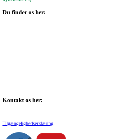
Du finder os her:
Kulturhuset
Skolegade 1
4220 Korsør
Kontakt os her:
Tlf. 58 37 04 00
kulturhuset@slagelse.dk
Tilgængelighedserklæring