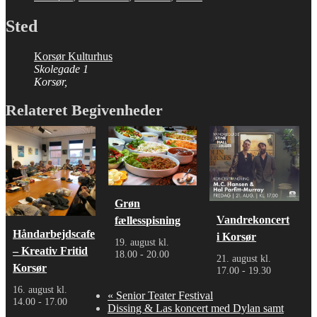
Sted
Korsør Kulturhus
Skolegade 1
Korsør
,
Relateret Begivenheder
Grøn
Vandrekoncert
fællesspisning
Håndarbejdscafe
i Korsør
19. august kl.
– Kreativ Fritid
18.00
-
20.00
21. august kl.
Korsør
17.00
-
19.30
16. august kl.
«
Senior Teater Festival
14.00
-
17.00
Dissing & Las koncert med Dylan samt