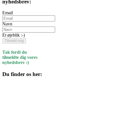
nyhedsbrev:
Email
Navn
Et øjeblik :-)
Tilmeld mig
Tak fordi du
tilmeldte dig vores
nyhedsbrev :)
Du finder os her:
Kulturhuset
Skolegade 1
4220 Korsør