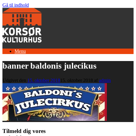
Gå til indhold
Menu
banner baldonis julecikus
Udgivet den
15. oktober 2018
15. oktober 2018
af
admin
Tilmeld dig vores