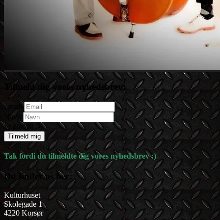
Tilmeld dig vores nyhedsbrev:
Email
Navn
Et øjeblik :-)
Tilmeld mig
Tak fordi du tilmeldte dig vores nyhedsbrev :)
Du finder os her:
Kulturhuset
Skolegade 1
4220 Korsør