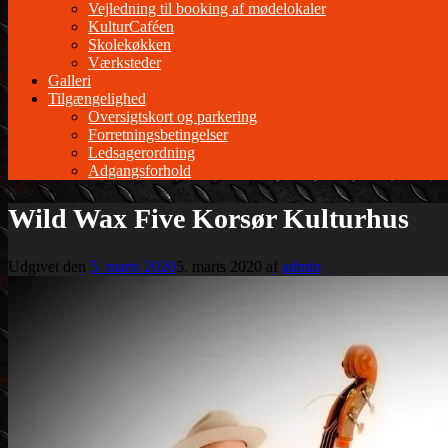
Vejledning til booking af mødelokaler
KulturCaféen
Skolekøkken
Værksteder
Galleri
Tilgængelighed
Oversigtskort og parkering
Forretningsbetingelser
Ledsagerordning
Adgangsforhold
Wild Wax Five Korsør Kulturhus
Udgivet den
5. marts 2020
5. marts 2020
af
admin