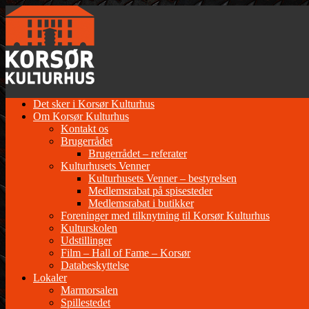
Gå
til
indhold
Det sker i Korsør Kulturhus
Om Korsør Kulturhus
Kontakt os
Brugerrådet
Brugerrådet – referater
Kulturhusets Venner
Kulturhusets Venner – bestyrelsen
Medlemsrabat på spisesteder
Medlemsrabat i butikker
Foreninger med tilknytning til Korsør Kulturhus
Kulturskolen
Udstillinger
Film – Hall of Fame – Korsør
Databeskyttelse
Lokaler
Marmorsalen
Spillestedet