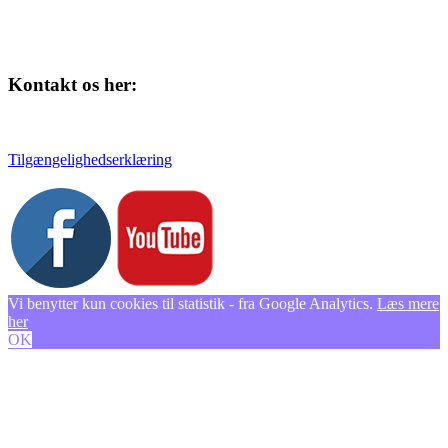
Kontakt os her:
Tlf. 58 37 04 00
kulturhuset@slagelse.dk
Tilgængelighedserklæring
Vi benytter kun cookies til statistik - fra Google Analytics.
Læs mere
her
OK