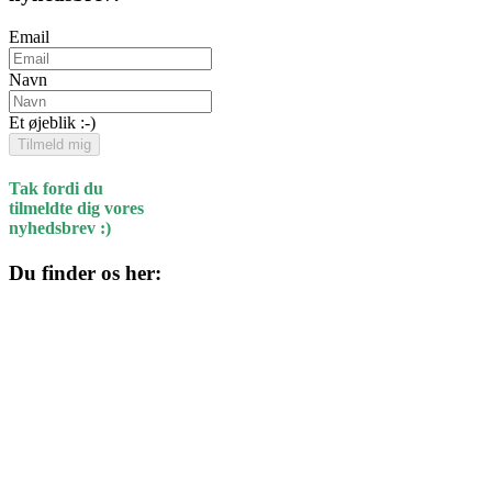
Email
Navn
Et øjeblik :-)
Tilmeld mig
Tak fordi du
tilmeldte dig vores
nyhedsbrev :)
Du finder os her:
Kulturhuset
Skolegade 1
4220 Korsør