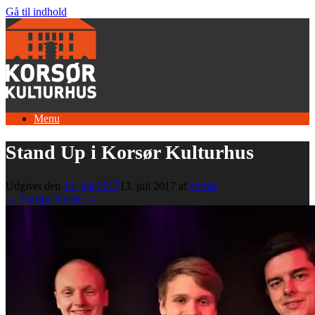
Gå til indhold
Menu
Stand Up i Korsør Kulturhus
Udgivet den
13. juli 2017
13. juli 2017
af
admin
← Forrige
Næste →