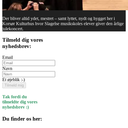
Der bliver altid ydet, mestret – samt lyttet, nydt og hygget her i
Korsør Kulturhus hvor Slagelse musikskoles elever giver den årlige
julekoncert.
Tilmeld dig vores
nyhedsbrev:
Email
Navn
Et øjeblik :-)
Tilmeld mig
Tak fordi du
tilmeldte dig vores
nyhedsbrev :)
Du finder os her: