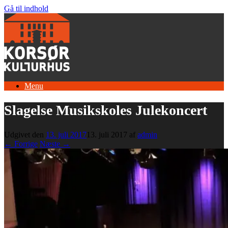
Gå til indhold
Menu
Slagelse Musikskoles Julekoncert
Udgivet den
13. juli 2017
13. juli 2017
af
admin
← Forrige
Næste →