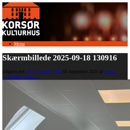
Gå
til
indhold
Menu
Skærmbillede 2025-09-18 130916
Udgivet den
18. september 2025
18. september 2025
af
admin
← Forrige
Næste →