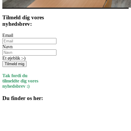
Tilmeld dig vores
nyhedsbrev:
Email
Navn
Et øjeblik :-)
Tilmeld mig
Tak fordi du
tilmeldte dig vores
nyhedsbrev :)
Du finder os her:
Kulturhuset
Skolegade 1
4220 Korsør