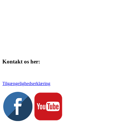
4220 Korsør
Kontakt os her:
Tlf. 58 37 04 00
kulturhuset@slagelse.dk
Tilgængelighedserklæring