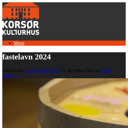
Gå
til
indhold
Menu
fastelavn 2024
Udgivet den
19. december 2023
19. december 2023
af
admin
Næste →