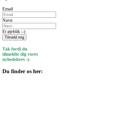
Email
Navn
Et øjeblik :-)
Tilmeld mig
Tak fordi du
tilmeldte dig vores
nyhedsbrev :)
Du finder os her:
Kulturhuset
Skolegade 1
4220 Korsør