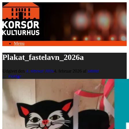
Gå
til
indhold
Menu
Plakat_fastelavn_2026a
Udgivet den
4. februar 2026
4. februar 2026
af
admin
← Forrige