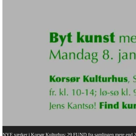
NYE værker i Korsør Kulturhus: 29 FUND fra samlingen mere end 20