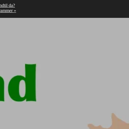
dtil da?
 rammer
»