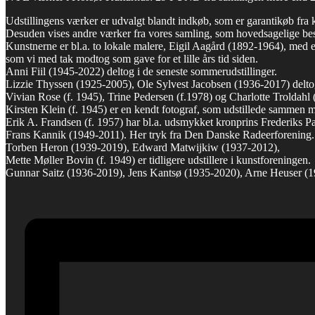
Udstillingens værker er udvalgt blandt indkøb, som er garantikøb fra k
Desuden vises andre værker fra vores samling, som hovedsagelige best
Kunstnerne er bl.a. to lokale malere, Eigil Aagård (1892-1964), med 
som vi med tak modtog som gave for et lille års tid siden.
Anni Fiil (1945-2022) deltog i de seneste sommerudstillinger.
Lizzie Thyssen (1925-2005), Ole Sylvest Jacobsen (1936-2017) delto
Vivian Rose (f. 1945), Trine Pedersen (f.1978) og Charlotte Troldahl 
Kirsten Klein (f. 1945) er en kendt fotograf, som udstillede sammen 
Erik A. Frandsen (f. 1957) har bl.a. udsmykket kronprins Frederiks P
Frans Kannik (1949-2011). Her tryk fra Den Danske Radeerforening.
Torben Heron (1939-2019), Edward Matwijkiw (1937-2012),
Mette Møller Bovin (f. 1949) er tidligere udstillere i kunstforeningen.
Gunnar Saitz (1936-2019), Jens Kantsø (1935-2020), Arne Heuser (19