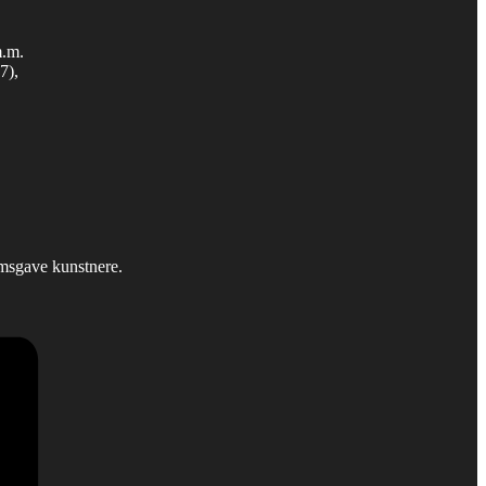
m.m.
7),
emsgave kunstnere.