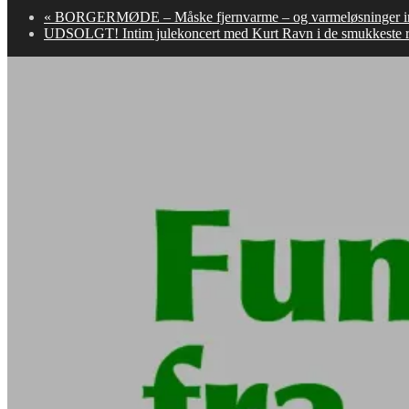
«
BORGERMØDE – Måske fjernvarme – og varmeløsninger in
UDSOLGT! Intim julekoncert med Kurt Ravn i de smukkeste