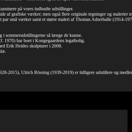
unstnere på vores indbudte udstillinger.
år af grafiske værker; men også flere originale tegninger og malerier 
et par små værker samt et større maleri af Thomas Adserballe (1914-197
g i sommerudstillingerne så længe de kunne.
(f. 1970) har boet i Kongegaardens legatbolig.
med Erik Heides skulpturer i 2008.
alæ.
28-2015), Ulrich Rössing (1939-2019) er tidligere udstillere og medl