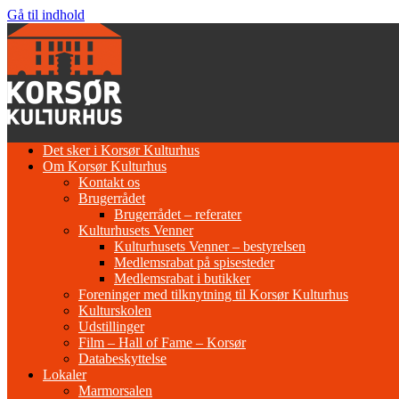
Gå til indhold
Det sker i Korsør Kulturhus
Om Korsør Kulturhus
Kontakt os
Brugerrådet
Brugerrådet – referater
Kulturhusets Venner
Kulturhusets Venner – bestyrelsen
Medlemsrabat på spisesteder
Medlemsrabat i butikker
Foreninger med tilknytning til Korsør Kulturhus
Kulturskolen
Udstillinger
Film – Hall of Fame – Korsør
Databeskyttelse
Lokaler
Marmorsalen