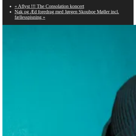
«
Aflyst !!! The Consolation koncert
Nak og Æd foredrag med Jørgen Skouboe Møller incl.
fællesspisning
»