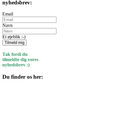
nyhedsbrev:
Email
Navn
Et øjeblik :-)
Tilmeld mig
Tak fordi du
tilmeldte dig vores
nyhedsbrev :)
Du finder os her:
Kulturhuset
Skolegade 1
4220 Korsør